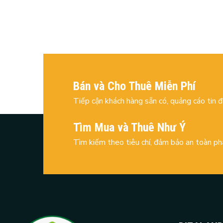
Bán và Cho Thuê Miễn Phí
Tiếp cận khách hàng sẵn có, quảng cáo tin 
Tìm Mua và Thuê Như Ý
Tìm kiếm theo tiêu chí, đảm bảo an toàn ph