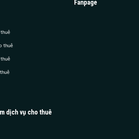
D
Fanpage
 thuê
o thuê
 thuê
 thuê
ệm dịch vụ cho thuê