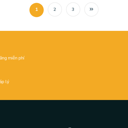
1
2
3
đăng miễn phí
áp lý