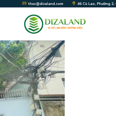
thuc@dizaland.com
46 Cù Lao, Phường 2,