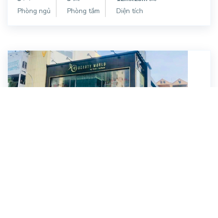
Phòng ngủ
Phòng tắm
Diện tích
Phan Đăng Lưu, Quận Phú Nhuận
14.000$/ tháng
Cho thuê Mặt Bằng Phan Đăng Lưu (15mx20m, Trệt,
2 Lầu) Quận Phú Nhuận