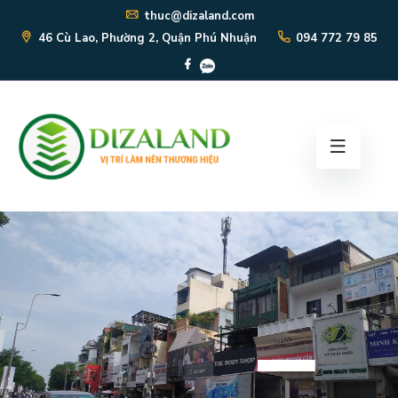
thuc@dizaland.com
46 Cù Lao, Phường 2, Quận Phú Nhuận
094 772 79 85