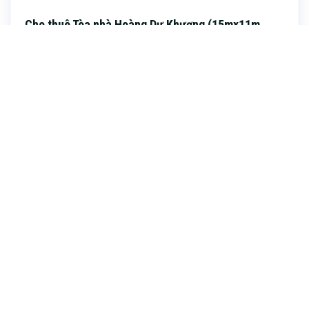
Cho thuê Tòa nhà Hoàng Dư Khương (15mx11m,
Hầm, 7 Tầng) Quận 10
0
7
15mx11m
Phòng ngủ
Phòng tắm
Diện tích
Trường Sơn, Cư Xá Bắc Hải Quận 10