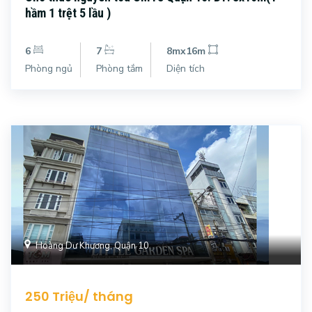
hầm 1 trệt 5 lầu )
6
7
8mx16m
Phòng ngủ
Phòng tắm
Diện tích
Hoàng Dư Khương, Quận 10
250 Triệu/ tháng