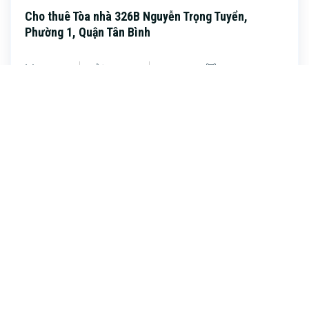
Cho thuê Tòa nhà 326B Nguyễn Trọng Tuyển,
Phường 1, Quận Tân Bình
7mx21m
Phòng ngủ
Phòng tắm
Diện tích