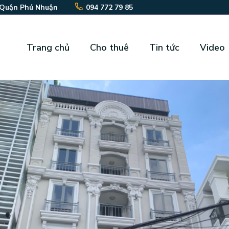
 Quận Phú Nhuận
094 772 79 85
Trang chủ
Cho thuê
Tin tức
Video