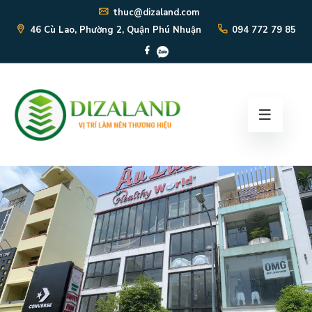
thuc@dizaland.com
46 Cù Lao, Phường 2, Quận Phú Nhuận
094 772 79 85