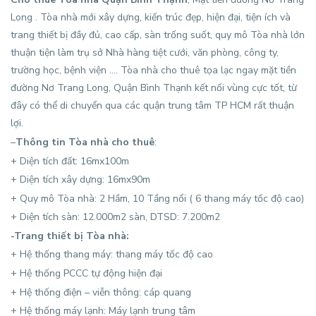
Long . Tòa nhà mới xây dựng, kiến trúc đẹp, hiện đại, tiện ích và
trang thiết bị đầy đủ, cao cấp, sàn trống suốt, quy mô Tòa nhà lớn
thuận tiện làm trụ sở Nhà hàng tiệt cưới, văn phòng, công ty,
trường học, bệnh viện …. Tòa nhà cho thuê tọa lạc ngay mặt tiền
đường Nơ Trang Long, Quận Bình Thạnh kết nối vùng cực tốt, từ
đây có thể di chuyển qua các quận trung tâm TP HCM rất thuận
lợi.
–
Thông tin
Tòa nhà cho thuê
:
+ Diện tích đất: 16mx100m
+ Diện tích xây dựng: 16mx90m
+ Quy mô Tòa nhà: 2 Hầm, 10 Tầng nổi ( 6 thang máy tốc độ cao)
+ Diện tích sàn: 12.000m2 sàn, DTSD: 7.200m2
-Trang thiết bị Tòa nhà:
+ Hệ thống thang máy: thang máy tốc độ cao
+ Hệ thống PCCC tự động hiện đại
+ Hệ thống điện – viễn thông: cáp quang
+ Hệ thống máy lạnh: Máy lạnh trung tâm