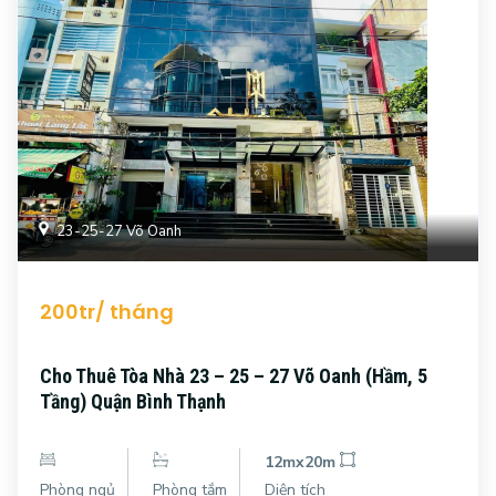
23-25-27 Võ Oanh
200tr/ tháng
Cho Thuê Tòa Nhà 23 – 25 – 27 Võ Oanh (Hầm, 5
Tầng) Quận Bình Thạnh
12mx20m
Phòng ngủ
Phòng tắm
Diện tích