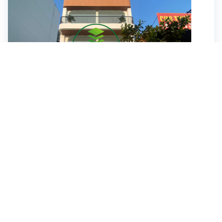
Trương Văn Bang
70 Triệu/ tháng
Cho thuê nhà 199 Trương Văn Bang, Phường Thành
Mỹ Lợi, Quận 2