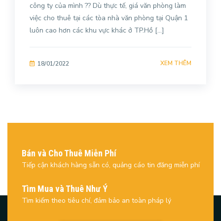
công ty của mình ?? Dù thực tế, giá văn phòng làm
việc cho thuê tại các tòa nhà văn phòng tại Quận 1
luôn cao hơn các khu vực khác ở TP.Hồ […]
XEM THÊM
18/01/2022
Bán và Cho Thuê Miễn Phí
Tiếp cận khách hàng sẵn có, quảng cáo tin đăng miễn phí
Tìm Mua và Thuê Như Ý
Tìm kiếm theo tiêu chí, đảm bảo an toàn pháp lý