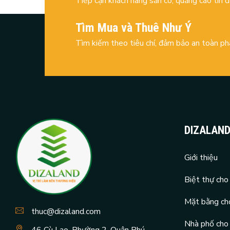
Tiếp cận khách hàng sẵn có, quảng cáo tin 
Tìm Mua và Thuê Như Ý
Tìm kiếm theo tiêu chí, đảm bảo an toàn ph
DIZALAN
Giới thiệu
Biệt thự cho
Mặt bằng ch
thuc@dizaland.com
Nhà phố cho
46 Cù Lao, Phường 2, Quận Phú