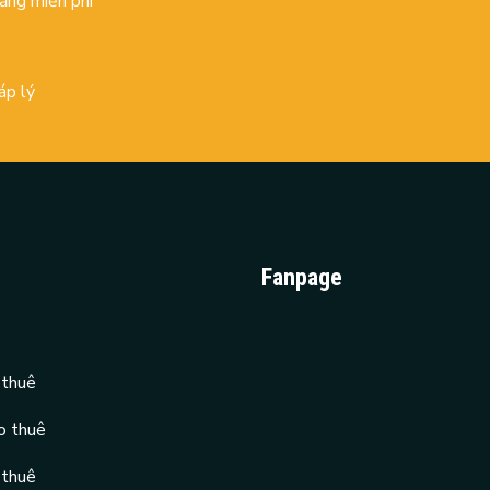
đăng miễn phí
áp lý
D
Fanpage
 thuê
o thuê
 thuê