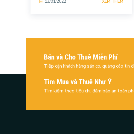
XEM THÊM
13/01/2022
Bán và Cho Thuê Miễn Phí
Tiếp cận khách hàng sẵn có, quảng cáo tin 
Tìm Mua và Thuê Như Ý
Tìm kiếm theo tiêu chí, đảm bảo an toàn ph