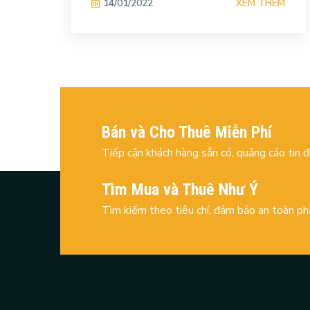
XEM THÊM
14/01/2022
Bán và Cho Thuê Miễn Phí
Tiếp cận khách hàng sẵn có, quảng cáo tin 
Tìm Mua và Thuê Như Ý
Tìm kiếm theo tiêu chí, đảm bảo an toàn ph