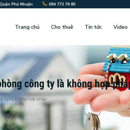
 Quận Phú Nhuận
094 772 79 85
Trang chủ
Cho thuê
Tin tức
Video
phòng công ty là không hợp phá
g ty là không hợp pháp