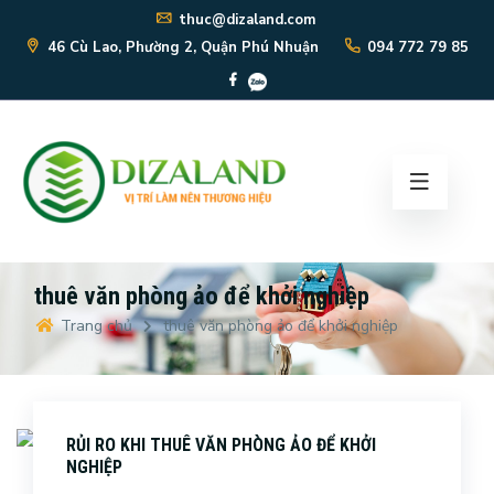
thuc@dizaland.com
46 Cù Lao, Phường 2, Quận Phú Nhuận
094 772 79 85
thuê văn phòng ảo để khởi nghiệp
Trang chủ
thuê văn phòng ảo để khởi nghiệp
RỦI RO KHI THUÊ VĂN PHÒNG ẢO ĐỂ KHỞI
NGHIỆP