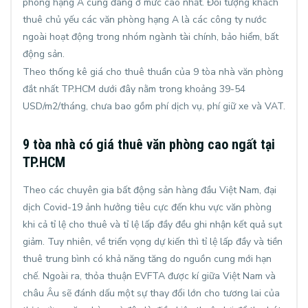
phòng hạng A cũng đang ở mức cao nhất. Đối tượng khách
thuê chủ yếu các văn phòng hạng A là các công ty nước
ngoài hoạt động trong nhóm ngành tài chính, bảo hiểm, bất
động sản.
Theo thống kê giá cho thuê thuần của 9 tòa nhà văn phòng
đắt nhất TP.HCM dưới đây nằm trong khoảng 39-
54
USD
/m2/tháng, chưa bao gồm phí dịch vụ, phí giữ xe và VAT.
9 tòa nhà có giá thuê
văn phòng
cao ngất tại
TP.HCM
Theo các chuyên gia bất động sản hàng đầu Việt Nam, đại
dịch Covid-19 ảnh hưởng tiêu cực đến khu vực văn phòng
khi cả tỉ lệ cho thuê và tỉ lệ lấp đầy đều ghi nhận kết quả sụt
giảm. Tuy nhiên, về triển vọng dự kiến thì tỉ lệ lấp đầy và tiền
thuê trung bình có khả năng tăng do nguồn cung mới hạn
chế. Ngoài ra, thỏa thuận EVFTA được kí giữa Việt Nam và
châu Âu sẽ đánh dấu một sự thay đổi lớn cho tương lai của