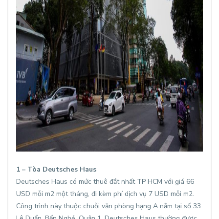
1 – Tòa Deutsches Haus
Deutsches Haus có mức thuê đắt nhất TP HCM với giá 66
USD mỗi m2 một tháng, đi kèm phí dịch vụ 7 USD mỗi m2.
Công trình này thuộc chuỗi văn phòng hạng A nằm tại số 33
Lê Duẩn, Bến Nghé, Quận 1. Deutsches Haus thường được