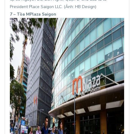
President Place Saigon LLC. (Ảnh: HB Design)
7 – Tòa MPlaza Saigon