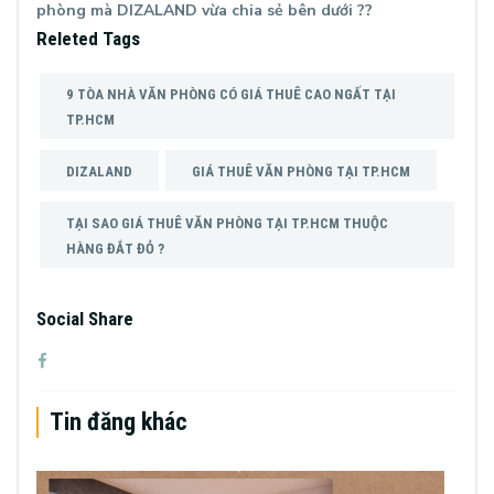
phòng mà
DIZALAND
vừa chia sẻ bên dưới ??
Releted Tags
9 TÒA NHÀ VĂN PHÒNG CÓ GIÁ THUÊ CAO NGẤT TẠI
TP.HCM
DIZALAND
GIÁ THUÊ VĂN PHÒNG TẠI TP.HCM
TẠI SAO GIÁ THUÊ VĂN PHÒNG TẠI TP.HCM THUỘC
HÀNG ĐẮT ĐỎ ?
Social Share
Tin đăng khác