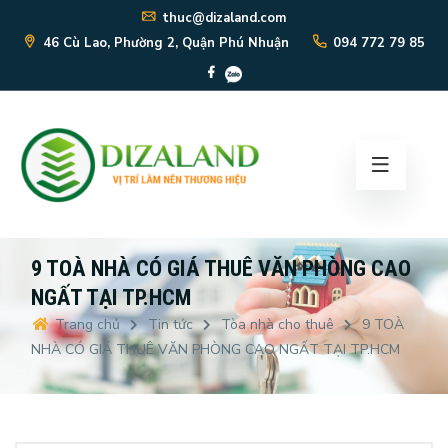
thuc@dizaland.com
46 Cù Lao, Phường 2, Quận Phú Nhuận
094 772 79 85
9 TOÀ NHÀ CÓ GIÁ THUÊ VĂN PHÒNG CAO
NGẤT TẠI TP.HCM
Trang chủ
Tin tức
Tòa nhà cho thuê
9 TOÀ
NHÀ CÓ GIÁ THUÊ VĂN PHÒNG CAO NGẤT TẠI TP.HCM