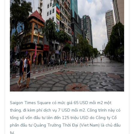
Saigon Times Square có mức giá 65 USD mỗi m2 một
tháng, đi kèm phí dịch vụ 7 USD mỗi m2. Công trình này có
tổng số vốn đầu tư lên đến 125 triệu USD do Công ty Cổ
phần đầu tư Quảng Trường Thời Đại (Viet Nam) là chủ đầu
tư.