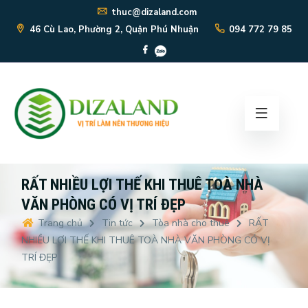
thuc@dizaland.com
46 Cù Lao, Phường 2, Quận Phú Nhuận
094 772 79 85
RẤT NHIỀU LỢI THẾ KHI THUÊ TOÀ NHÀ
VĂN PHÒNG CÓ VỊ TRÍ ĐẸP
Trang chủ
Tin tức
Tòa nhà cho thuê
RẤT
NHIỀU LỢI THẾ KHI THUÊ TOÀ NHÀ VĂN PHÒNG CÓ VỊ
TRÍ ĐẸP